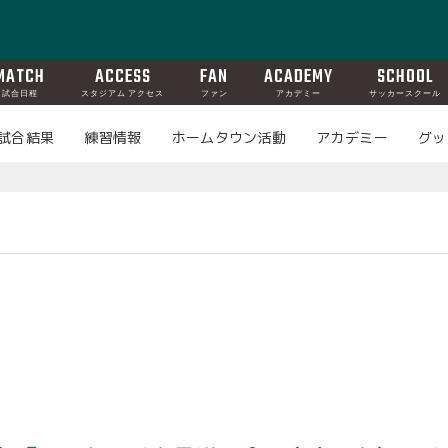
MATCH
ACCESS
FAN
ACADEMY
SCHOOL
試合日程
スタジアム アクセス
ファン
アカデミー
サッカースクール
試合結果
練習情報
ホームタウン活動
アカデミー
グッ