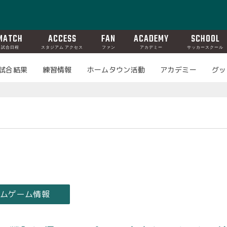
MATCH
ACCESS
FAN
ACADEMY
SCHOOL
試合日程
スタジアム アクセス
ファン
アカデミー
サッカースクール
試合結果
練習情報
ホームタウン活動
アカデミー
グッ
ームゲーム情報