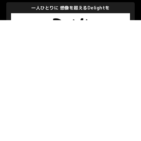
一人ひとりに 想像を超えるDelightを
株式会社ディー・エヌ・エー
私たちを支えて下さるパートナーのみなさま
お問い合わせ
/
プライバシーポリシー
© S.C.SAGAMIHARA