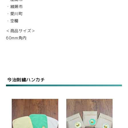
・綾瀬市
・愛川町
・空欄
＜商品サイズ＞
60mm角内
今治刺繍ハンカチ