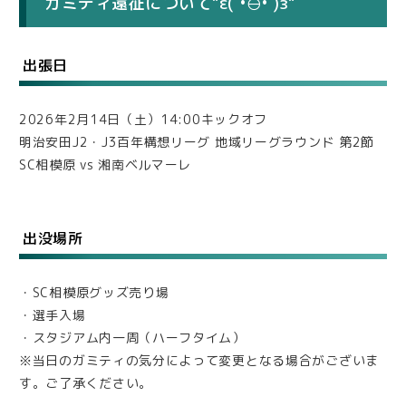
ガミティ遠征について"ε(`•⊖•´)з"
出張日
2026年2月14日（土）14:00キックオフ
明治安田J2・J3百年構想リーグ 地域リーグラウンド 第2節
SC相模原 vs 湘南ベルマーレ
出没場所
・SC相模原グッズ売り場
・選手入場
・スタジアム内一周（ハーフタイム）
※当日のガミティの気分によって変更となる場合がございま
す。ご了承ください。