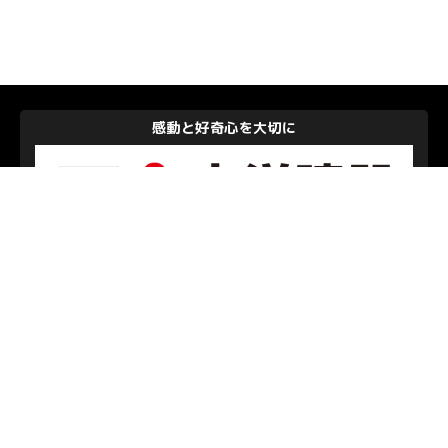
感動と好奇心を大切に
大洋建設株式会社
私たちを支えて下さるパートナーのみなさま
お問い合わせ
/
プライバシーポリシー
© S.C.SAGAMIHARA