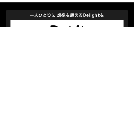
エレクトロニクスの進化に挑戦し発展して社会に貢献する
株式会社メイコー
私たちを支えて下さるパートナーのみなさま
お問い合わせ
/
プライバシーポリシー
© S.C.SAGAMIHARA