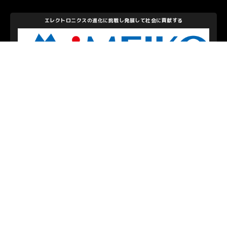
展して社会に貢献する
感動と好奇心を
コー
大洋建設株式
私たちを支えて下さるパートナーのみなさま
お問い合わせ
/
プライバシーポリシー
© S.C.SAGAMIHARA