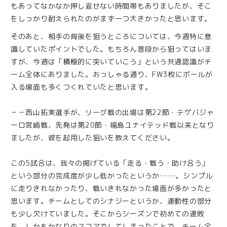
もあってなかなか押し返せない時間帯もありましたが、そこ
をしっかり耐えられたのがまず一つ大きかったと思います。
そのあと、相手の背後を狙うところについては、今週特に意
識していたポイントでした。もちろん普段から狙ってはいま
すが、今週は「積極的に突いていこう」という共通認識がチ
ーム全体にありました。おっしゃる通り、FW3枚にボールが
入る場面も多くつくれていたと思います。
－－西山拓実選手が、リーグ戦の出場は第22節・テゲバジャ
ーロ宮崎戦、先発は第20節・福島ユナイテッド戦以来となり
ましたが、彼を起用した狙いを教えてください。
この5試合は、我々の掲げている「走る・戦う・助け合う」
という部分の完成度が少し低かったというか……。シンプル
に走りきれなかったり、戦いきれなかった場面が多かったと
思います。チームとしてのシナジーというか、連動性の部分
も少し欠けていました。そこからシーズンで初めての連敗
を、しかもかなりのスコアでしてしまったことで、チーム全