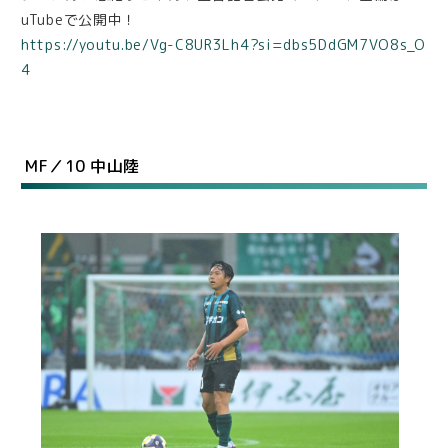
uTubeで公開中！
https://youtu.be/Vg-C8UR3Lh4?si=dbs5DdGM7VO8s_O
4
MF／10 中山陸