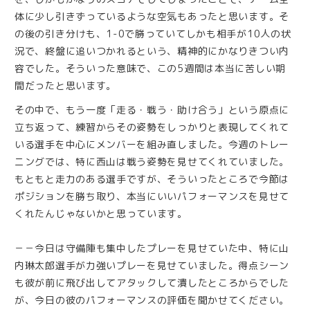
体に少し引きずっているような空気もあったと思います。そ
の後の引き分けも、1-0で勝っていてしかも相手が10人の状
況で、終盤に追いつかれるという、精神的にかなりきつい内
容でした。そういった意味で、この5週間は本当に苦しい期
間だったと思います。
その中で、もう一度「走る・戦う・助け合う」という原点に
立ち返って、練習からその姿勢をしっかりと表現してくれて
いる選手を中心にメンバーを組み直しました。今週のトレー
ニングでは、特に西山は戦う姿勢を見せてくれていました。
もともと走力のある選手ですが、そういったところで今節は
ポジションを勝ち取り、本当にいいパフォーマンスを見せて
くれたんじゃないかと思っています。
－－今日は守備陣も集中したプレーを見せていた中、特に山
内琳太郎選手が力強いプレーを見せていました。得点シーン
も彼が前に飛び出してアタックして潰したところからでした
が、今日の彼のパフォーマンスの評価を聞かせてください。