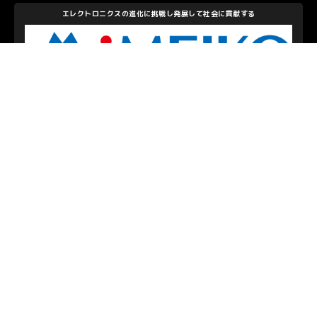
エレクトロニクスの進化に挑戦し発展して社会に貢献する
株式会社メイコー
私たちを支えて下さるパートナーのみなさま
お問い合わせ
/
プライバシーポリシー
© S.C.SAGAMIHARA