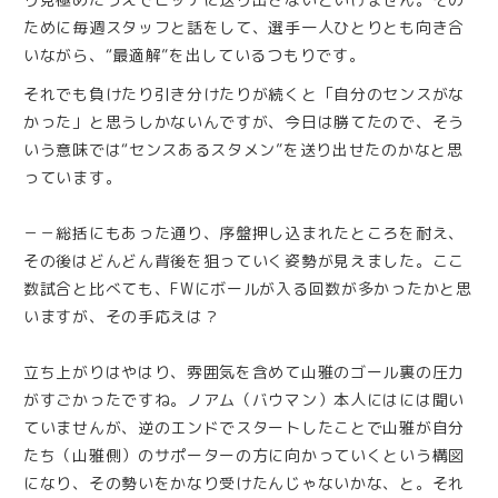
ために毎週スタッフと話をして、選手一人ひとりとも向き合
いながら、“最適解”を出しているつもりです。
それでも負けたり引き分けたりが続くと「自分のセンスがな
かった」と思うしかないんですが、今日は勝てたので、そう
いう意味では“センスあるスタメン”を送り出せたのかなと思
っています。
－－総括にもあった通り、序盤押し込まれたところを耐え、
その後はどんどん背後を狙っていく姿勢が見えました。ここ
数試合と比べても、FWにボールが入る回数が多かったかと思
いますが、その手応えは？
立ち上がりはやはり、雰囲気を含めて山雅のゴール裏の圧力
がすごかったですね。ノアム（バウマン）本人にはには聞い
ていませんが、逆のエンドでスタートしたことで山雅が自分
たち（山雅側）のサポーターの方に向かっていくという構図
になり、その勢いをかなり受けたんじゃないかな、と。それ