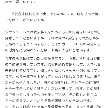
れたら嬉しいです。
－－5試合未勝利を抜け出しましたが、この1勝をどう今後に
つなげていきたいですか。
ヴァンラーレ八戸戦は勝てなかったものの内容はいいものを
見せられたと思いますが、それ以外の4試合はその良さが少
し薄れてしまっていました。ですが今日、いい時の自分たち
の感覚を持ち帰れたことは、非常に大きいと思います。
今年僕らが掲げていた目標からすると、正直、不甲斐ない順
位や結果が続いています。指揮を執る立場として、大きな責
任を感じていますし、悔しさや情けなさも日々強く感じてい
ます。もう一度立ち上がっていかなければなりません。選手
たちにも伝えましたが、残りの6試合は、自分たちの価値を
もう一度示していく試合にしたいと思っています。この5試
合で失ってしまったものも多いですが、その悔しさをエネル
ギーに変えて、とにかく全員で頑張っていきたいです。
シュタルフ悠紀リヒャルト監督記者会見のコメント全編はYo