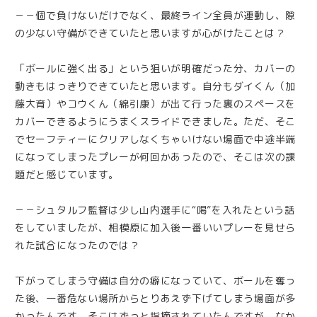
－－個で負けないだけでなく、最終ライン全員が連動し、隙
の少ない守備ができていたと思いますが心がけたことは？
「ボールに強く出る」という狙いが明確だった分、カバーの
動きもはっきりできていたと思います。自分もダイくん（加
藤大育）やコウくん（綿引康）が出て行った裏のスペースを
カバーできるようにうまくスライドできました。ただ、そこ
でセーフティーにクリアしなくちゃいけない場面で中途半端
になってしまったプレーが何回かあったので、そこは次の課
題だと感じています。
－－シュタルフ監督は少し山内選手に“喝”を入れたという話
をしていましたが、相模原に加入後一番いいプレーを見せら
れた試合になったのでは？
下がってしまう守備は自分の癖になっていて、ボールを奪っ
た後、一番危ない場所からとりあえず下げてしまう場面が多
かったんです。そこはずっと指摘されていたんですが、なか