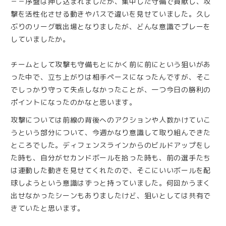
－－序盤は押し込まれましたが、集中した守備で貢献し、攻
撃を活性化させる動きやパスで違いを見せていました。久し
ぶりのリーグ戦出場となりましたが、どんな意識でプレーを
していましたか。
チームとして攻撃も守備もとにかく前に前にという狙いがあ
った中で、立ち上がりは相手ペースになったんですが、そこ
でしっかり守って失点しなかったことが、一つ今日の勝利の
ポイントになったのかなと思います。
攻撃については前線の背後へのアクションや人数かけていこ
うという部分について、今週かなり意識して取り組んできた
ところでした。ディフェンスラインからのビルドアップをし
た時も、自分がセカンドボールを拾った時も、前の選手たち
は連動した動きを見せてくれたので、そこにいいボールを配
球しようという意識はずっと持っていました。何回かうまく
出せなかったシーンもありましたけど、狙いとしては共有で
きていたと思います。