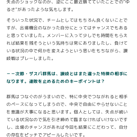
失点のショックなのか、逆にここ最近勝てていたことでの“ゆ
るさ”があったような気もします。
そういった状況で、チームとしてはもちろん良くないことで
すが、出場機会のなかった自分にとってはチャンスでもある
と思っていました。メンバーに入って少しでも時間をもらえ
れば結果を残そうという気持ちは常にありましたし、負けて
いる状況の中で何かを変えようという思いをもちながら、讃
岐戦はプレーしました。
－－次節・ザスパ群馬は、讃岐とはまた違った特徴の相手に
なります。連敗を止めるためのキーポイントは？
群馬はつなぐのがうまいので、特に中央でつながれると相手
のペースになってしまうので、中央で自由にやらせないこと
を意識が大事になると思います。個人としては、失点が続い
ている状況なので気を引き締めて臨まなければいけないです
し、出場のチャンスがあれば今回も結果にこだわって、自分
の存在をピッチでアピールしたいです。