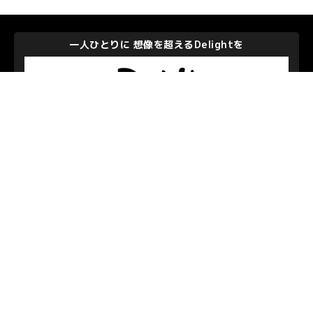
エレクトロニクスの進化に挑戦し発展して社会に貢献する
株式会社メイコー
私たちを支えて下さるパートナーのみなさま
お問い合わせ
/
プライバシーポリシー
© S.C.SAGAMIHARA