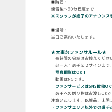
■時間：
練習後〜30分程度まで
※スタッフが終了のアナウンス
■場所：
当日ご案内いたします。
★大事なファンサルール★
・長時間の会話はお控えくださ
・お一人１選手に２サインまで
・
写真撮影はOK！
・動画はNGです。
・
ファンサービスはSNS投稿O
・選手への贈り物はお渡しOK
注意いたします。既製品、未開
・ファンサエリア以外での選手