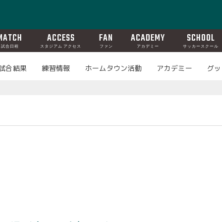
MATCH
ACCESS
FAN
ACADEMY
SCHOOL
試合日程
スタジアム アクセス
ファン
アカデミー
サッカースクール
試合結果
練習情報
ホームタウン活動
アカデミー
グッ