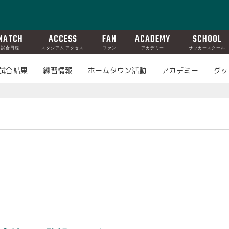
MATCH
ACCESS
FAN
ACADEMY
SCHOOL
試合日程
スタジアム アクセス
ファン
アカデミー
サッカースクール
試合結果
練習情報
ホームタウン活動
アカデミー
グッ