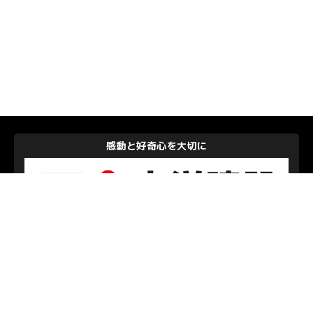
感動と好奇心を大切に
大洋建設株式会社
私たちを支えて下さるパートナーのみなさま