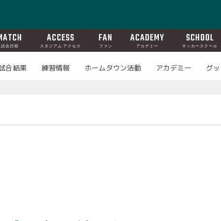
MATCH
ACCESS
FAN
ACADEMY
SCHOOL
試合日程
スタジアム アクセス
ファン
アカデミー
サッカースクール
試合結果
練習情報
ホームタウン活動
アカデミー
グッ