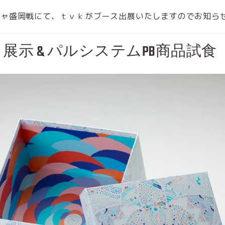
ージャ盛岡戦にて、ｔｖｋがブース出展いたしますのでお知ら
示 & パルシステムPB商品試食