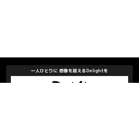
一人ひとりに 想像を超えるDelightを
株式会社ディー・エヌ・エー
私たちを支えて下さるパートナーのみなさま