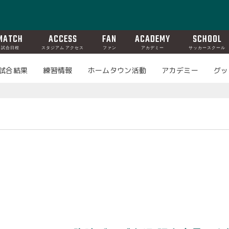
MATCH
ACCESS
FAN
ACADEMY
SCHOOL
試合日程
スタジアム アクセス
ファン
アカデミー
サッカースクール
試合結果
練習情報
ホームタウン活動
アカデミー
グッ