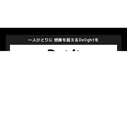
一人ひとりに 想像を超えるDelightを
株式会社ディー・エヌ・エー
私たちを支えて下さるパートナーのみなさま
お問い合わせ
/
プライバシーポリシー