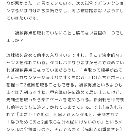
りが悪かった」と言っていたので、次の試合でどうアクショ
ンするかは自分たち次第ですし、同じ轍は踏まないようにし
ていきたいです。
－－複数得点を取れていないことも勝てない要因の一つでし
ょうか？
琉球戦を含めて前半の入りはいいですし、そこで決定的なチ
ャンスを作れている。タラレバになりますがそこで決めてい
れば複数得点になっているだろうし、1点取って相手が出て
きたらカウンターが決まりやすくもなるし自分たちがボール
を握って2点目を取ることもできる。複数得点というよりも
まずは先制点ですね。甲府戦の時に改めて思いましたけど、
先制点を取ったら楽にゲームを進められる。新潟戦も甲府戦
も前半のうちに追いつかれてしまっている。でも1点入れら
れて「まだ1-1で同点」と思えるメンタルと、先制されて
「勝つためにあと2点取らなければいけないのか」というメ
ンタルは全然違うので、そこで改めて（先制点の重要さを）