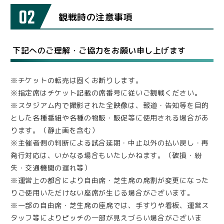
02
観戦時の注意事項
下記へのご理解・ご協力をお願い申し上げます
※チケットの転売は固くお断りします。
※指定席はチケット記載の席番号に従いご観戦ください。
※スタジアム内で撮影された全映像は、報道・告知等を目的
とした各種番組や各種の物販・販促等に使用される場合があ
ります。（静止画を含む）
※主催者側の判断による試合延期・中止以外の払い戻し・再
発行対応は、いかなる場合もいたしかねます。（破損・紛
失・交通機関の遅れ等）
※運営上の都合により自由席・芝生席の席割が変更になった
りご使用いただけない座席が生じる場合がございます。
※一部の自由席・芝生席の座席では、手すりや看板、運営ス
タッフ等によりピッチの一部が見えづらい場合がございま