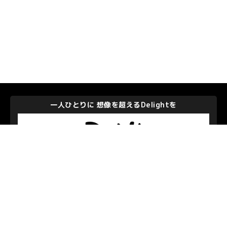
一人ひとりに 想像を超えるDelightを
株式会社ディー・エヌ・エー
私たちを支えて下さるパートナーのみなさま