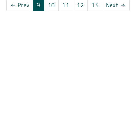
← Prev
9
10
11
12
13
Next →