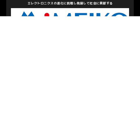
エレクトロニクスの進化に挑戦し発展して社会に貢献する
株式会社メイコー
私たちを支えて下さるパートナーのみなさま
お問い合わせ
/
プライバシーポリシー
© S.C.SAGAMIHARA