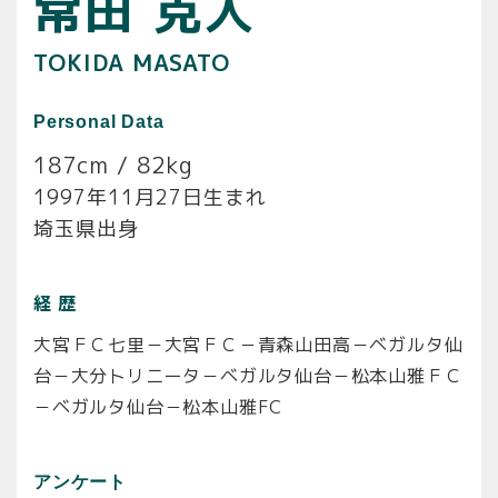
常田 克人
TOKIDA MASATO
Personal Data
187cm / 82kg
1997年11月27日生まれ
埼玉県出身
経 歴
大宮ＦＣ七里－大宮ＦＣ－青森山田高－ベガルタ仙
台－大分トリニータ－ベガルタ仙台－松本山雅ＦＣ
－ベガルタ仙台－松本山雅FC
アンケート