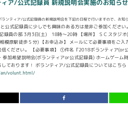
ティア/公式記録員 新規説明会実施のお知ら
のボランティア/公式記録員の新規説明会を下記の日程で行いますので、お知
と公式記録員に少しでも興味のある方は是非ご参加ください。
式記録員の部 3月3日(土) 18時～20時 【場所】 ＳＣスタジ
(JR相模原駅徒歩５分) 【お申込み】 メールにて必要事項をご
om まで送信ください。 【必要事項】 ①件名『2018ボランティア
) ・参加希望説明会(ボランティアor公式記録員) ホームゲー
ちしております！ ボランティア/公式記録員についてはこちら
an/volunt.html/