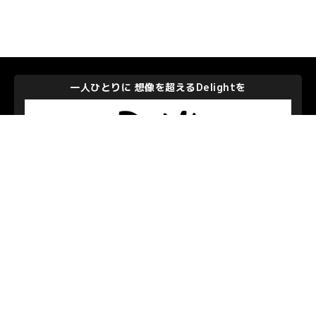
一人ひとりに 想像を超えるDelightを
株式会社ディー・エヌ・エー
私たちを支えて下さるパートナーのみなさま
お問い合わせ
/
プライバシーポリシー
© S.C.SAGAMIHARA