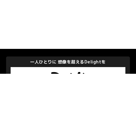
一人ひとりに 想像を超えるDelightを
株式会社ディー・エヌ・エー
私たちを支えて下さるパートナーのみなさま