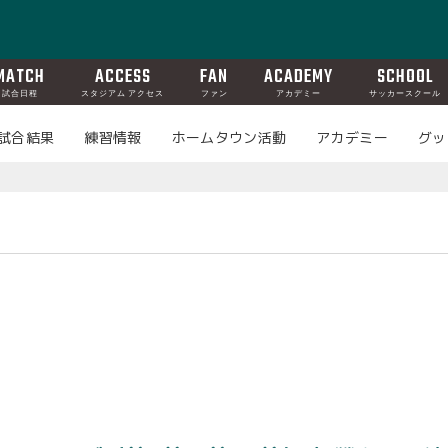
MATCH
ACCESS
FAN
ACADEMY
SCHOOL
試合日程
スタジアム アクセス
ファン
アカデミー
サッカースクール
試合結果
練習情報
ホームタウン活動
アカデミー
グッ