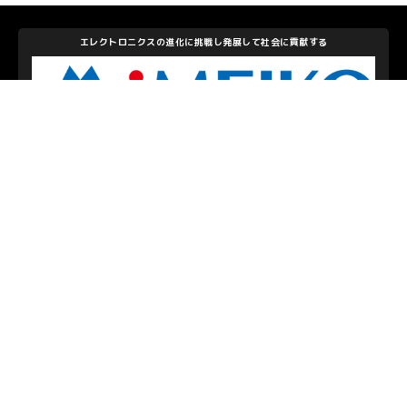
エレクトロニクスの進化に挑戦し発展して社会に貢献する
株式会社メイコー
私たちを支えて下さるパートナーのみなさま
お問い合わせ
/
プライバシーポリシー
© S.C.SAGAMIHARA