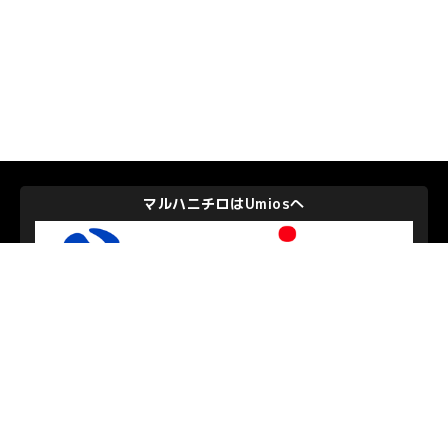
マルハニチロはUmiosへ
Umios株式会社
私たちを支えて下さるパートナーのみなさま