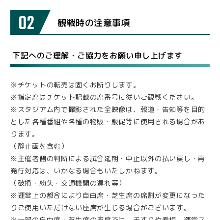
02
観戦時の注意事項
下記へのご理解・ご協力をお願い申し上げます
※チケットの転売は固くお断りします。
※指定席はチケット記載の席番号に従いご観戦ください。
※スタジアム内で撮影された全映像は、報道・告知等を目的
とした各種番組や各種の物販・販促等に使用される場合があ
ります。
（静止画を含む）
※主催者側の判断による試合延期・中止以外の払い戻し・再
発行対応は、いかなる場合もいたしかねます。
（破損・紛失・交通機関の遅れ等）
※運営上の都合により自由席・芝生席の席割が変更になった
りご使用いただけない座席が生じる場合がございます。
※一部の自由席・芝生席の座席では、手すりや看板、運営ス