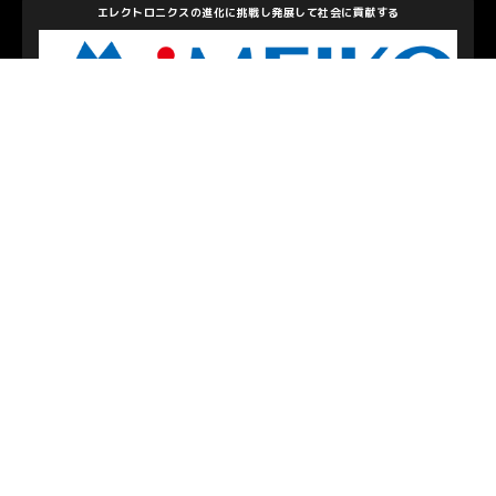
エレクトロニクスの進化に挑戦し発展して社会に貢献する
株式会社メイコー
私たちを支えて下さるパートナーのみなさま
お問い合わせ
/
プライバシーポリシー
© S.C.SAGAMIHARA