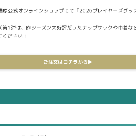
C相模原公式オンラインショップにて「2026プレイヤーズグ
。
ズ第1弾は、昨シーズン大好評だったナップサックや巾着な
てください！
ご注文はコチラから▶