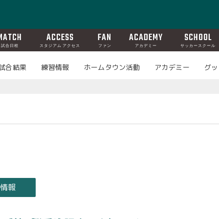
MATCH
ACCESS
FAN
ACADEMY
SCHOOL
試合日程
スタジアム アクセス
ファン
アカデミー
サッカースクール
試合結果
練習情報
ホームタウン活動
アカデミー
グッ
ム情報