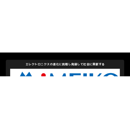
エレクトロニクスの進化に挑戦し発展して社会に貢献する
株式会社メイコー
私たちを支えて下さるパートナーのみなさま