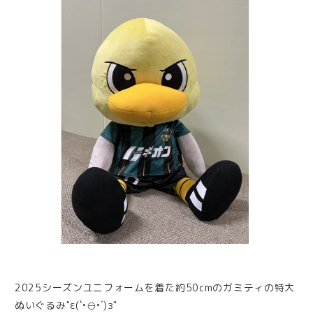
2025シーズンユニフォームを着た約50cmのガミティの特大
ぬいぐるみ"ε(`•⊖•´)з"