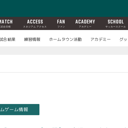
MATCH
ACCESS
FAN
ACADEMY
SCHOOL
試合日程
スタジアム アクセス
ファン
アカデミー
サッカースクール
試合結果
練習情報
ホームタウン活動
アカデミー
グッ
ームゲーム情報