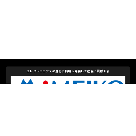
エレクトロニクスの進化に挑戦し発展して社会に貢献する
株式会社メイコー
私たちを支えて下さるパートナーのみなさま