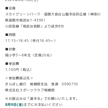
■会場
スカイグリーンパーク・座間大坂台公園多目的広場（神奈川
県座間市相武台1-4399）
小田急線「相武台前駅」より徒歩8分
■時間
17:15~18:45（受付16:45〜）
■対象
現小学3〜6年生（定員20名）
■参加費
1,100円（税込）
＜参加費振込先＞
きらぼし銀行 相模原支店 普通 0990750
株式会社スポーツクラブ相模原
※お振込みは「選手名」でお願いいたします。
8月9日(金)
までにお支払いください