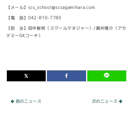
【メール】scs_school@scsagamihara.com
【電 話】042-810-7780
【担 当】田中智則（スクールマネジャー）/眞井陽介（アカ
デミーGKコーチ）
前のニュース
次のニュース