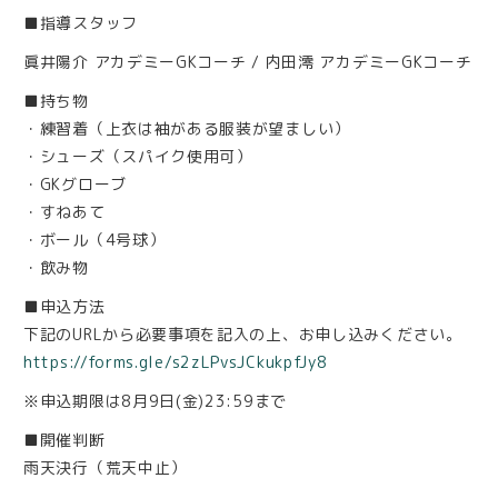
■指導スタッフ
眞井陽介 アカデミーGKコーチ / 内田澪 アカデミーGKコーチ
■持ち物
・練習着（上衣は袖がある服装が望ましい）
・シューズ（スパイク使用可）
・GKグローブ
・すねあて
・ボール（4号球）
・飲み物
■申込方法
下記のURLから必要事項を記入の上、お申し込みください。
https://forms.gle/s2zLPvsJCkukpfJy8
※申込期限は8月9日(金)23:59まで
■開催判断
雨天決行（荒天中止）