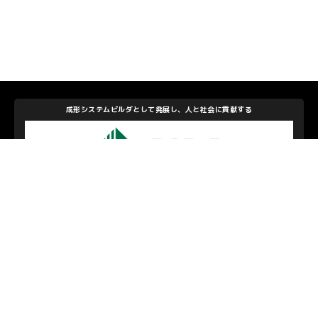
成形システムビルダとして発展し、人と社会に貢献する
アイダエンジニアリング株式会社
私たちを支えて下さるパートナーのみなさま
お問い合わせ
/
プライバシーポリシー