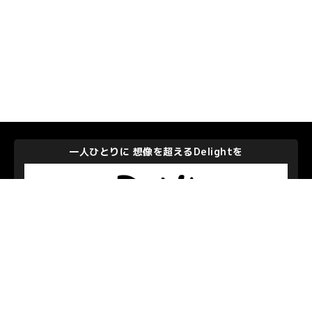
一人ひとりに 想像を超えるDelightを
株式会社ディー・エヌ・エー
私たちを支えて下さるパートナーのみなさま