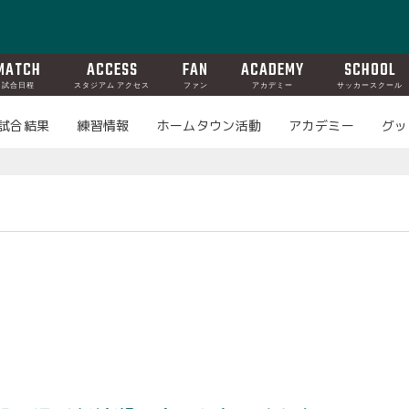
MATCH
ACCESS
FAN
ACADEMY
SCHOOL
試合日程
スタジアム アクセス
ファン
アカデミー
サッカースクール
試合結果
練習情報
ホームタウン活動
アカデミー
グッ