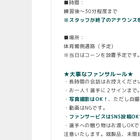
■時間：
練習後〜30分程度まで
※スタッフが終了のアナウンス
■場所：
体育館側通路（予定）
※当日はコーンを設置予定です
★大事なファンサルール★
・長時間の会話はお控えくださ
・お一人１選手に２サインまで
・
写真撮影はOK！
、ただし自撮
・動画はNGです。
・
ファンサービスはSNS投稿O
・選手への贈り物はお渡しOK
注意いたします。既製品、未開