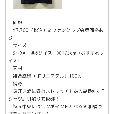
□価格
¥7,700（税込）※ファンクラブ会員価格あ
り
□サイズ
S〜XA 全6サイズ ※173cm→おすすめサ
イズL
□素材
複合繊維（ポリエステル）100%
□備考
吸汗速乾に優れストレッチもある高機能なT
シャツ。肌触りも抜群！
胸元中央にはワンポイントとなるSC相模原