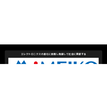
エレクトロニクスの進化に挑戦し発展して社会に貢献する
株式会社メイコー
私たちを支えて下さるパートナーのみなさま