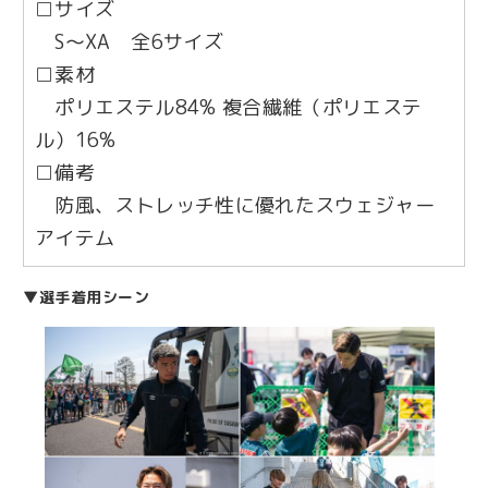
□サイズ
S〜XA 全6サイズ
□素材
ポリエステル84% 複合繊維（ポリエステ
ル）16%
□備考
防風、ストレッチ性に優れたスウェジャー
アイテム
▼選手着用シーン