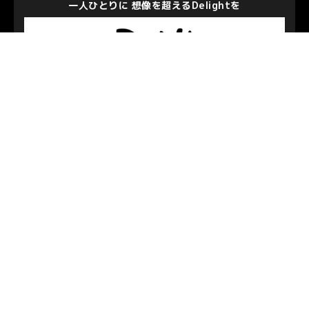
一人ひとりに 想像を超えるDelightを
株式会社ディー・エヌ・エー
私たちを支えて下さるパートナーのみなさま
お問い合わせ
/
プライバシーポリシー
© S.C.SAGAMIHARA