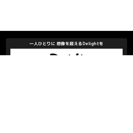
一人ひとりに 想像を超えるDelightを
株式会社ディー・エヌ・エー
私たちを支えて下さるパートナーのみなさま
お問い合わせ
/
プライバシーポリシー