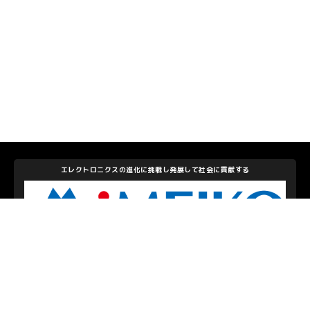
エレクトロニクスの進化に挑戦し発展して社会に貢献する
株式会社メイコー
私たちを支えて下さるパートナーのみなさま