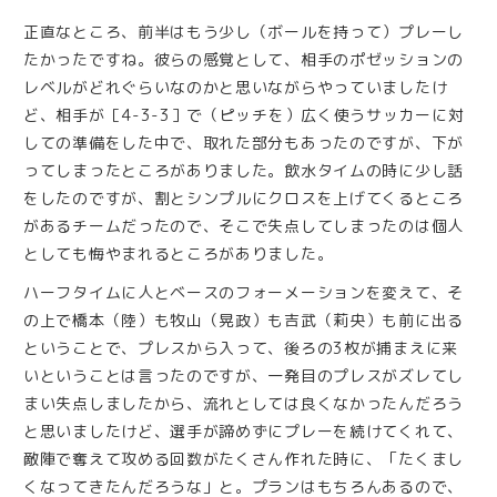
正直なところ、前半はもう少し（ボールを持って）プレーし
たかったですね。彼らの感覚として、相手のポゼッションの
レベルがどれぐらいなのかと思いながらやっていましたけ
ど、相手が［4-3-3］で（ピッチを）広く使うサッカーに対
しての準備をした中で、取れた部分もあったのですが、下が
ってしまったところがありました。飲水タイムの時に少し話
をしたのですが、割とシンプルにクロスを上げてくるところ
があるチームだったので、そこで失点してしまったのは個人
としても悔やまれるところがありました。
ハーフタイムに人とベースのフォーメーションを変えて、そ
の上で橋本（陸）も牧山（晃政）も吉武（莉央）も前に出る
ということで、プレスから入って、後ろの3枚が捕まえに来
いということは言ったのですが、一発目のプレスがズレてし
まい失点しましたから、流れとしては良くなかったんだろう
と思いましたけど、選手が諦めずにプレーを続けてくれて、
敵陣で奪えて攻める回数がたくさん作れた時に、「たくまし
くなってきたんだろうな」と。プランはもちろんあるので、