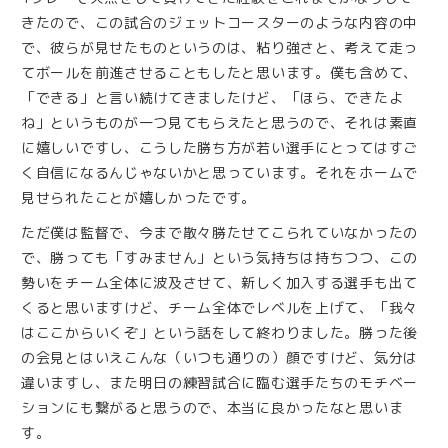
きたので、この試合のジェットコースターのような内容の中
で、彼らが見せたものというのは、粘り強さと、考えて走っ
てボールを前進させることもしたと思います。僕も含めて、
「できる」と言い続けてきましたけど、「ほら、できたよ
ね」というものが一つ見てもらえたと思うので、それは素直
に嬉しいですし、こうした勝ち方が若い選手にとってはすご
く自信になるんじゃないかと思っています。それをホームで
見せられたことが嬉しかったです。
ただ僕は監督で、今まで散々勝たせてこられていなかったの
で、勝っても「すみません」という気持ちは持ちつつ、この
勢いをチーム全体に波及させて、新しく加入する選手も出て
くると思いますけど、チーム全体でレベルを上げて、「我々
はここからいくぞ」という話をして終わりました。勝った後
の会見とはいえこんな（いつも通りの）顔ですけど、気分は
違いますし、また明日の練習試合に臨む選手たちのモチベー
ションにも繋がると思うので、本当に良かったなと思いま
す。