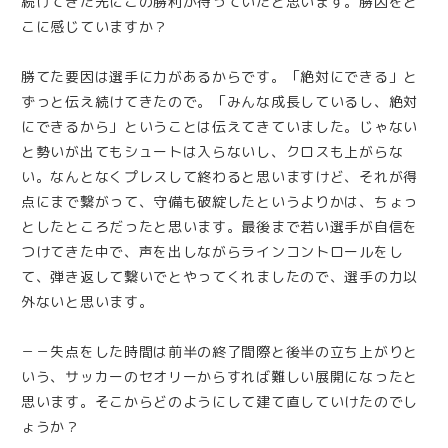
続けてきた先にこの勝利が待っていたと思います。勝因をど
こに感じていますか？
勝てた要因は選手に力があるからです。「絶対にできる」と
ずっと伝え続けてきたので。「みんな成長しているし、絶対
にできるから」ということは伝えてきていました。じゃない
と勢いが出てもシュートは入らないし、クロスも上がらな
い。なんとなくプレスして終わると思いますけど、それが得
点にまで繋がって、守備も破綻したというよりかは、ちょっ
としたところだったと思います。最後まで若い選手が自信を
つけてきた中で、声を出しながらラインコントロールをし
て、弾き返して繋いでとやってくれましたので、選手の力以
外ないと思います。
－－失点をした時間は前半の終了間際と後半の立ち上がりと
いう、サッカーのセオリーからすれば難しい展開になったと
思います。そこからどのようにして建て直していけたのでし
ょうか？