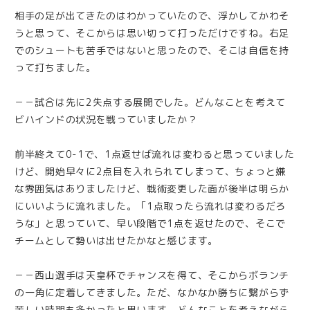
相手の足が出てきたのはわかっていたので、浮かしてかわそ
うと思って、そこからは思い切って打っただけですね。右足
でのシュートも苦手ではないと思ったので、そこは自信を持
って打ちました。
－－試合は先に2失点する展開でした。どんなことを考えて
ビハインドの状況を戦っていましたか？
前半終えて0-1で、1点返せば流れは変わると思っていました
けど、開始早々に2点目を入れられてしまって、ちょっと嫌
な雰囲気はありましたけど、戦術変更した面が後半は明らか
にいいように流れました。「1点取ったら流れは変わるだろ
うな」と思っていて、早い段階で1点を返せたので、そこで
チームとして勢いは出せたかなと感じます。
－－西山選手は天皇杯でチャンスを得て、そこからボランチ
の一角に定着してきました。ただ、なかなか勝ちに繋がらず
苦しい時期も多かったと思います。どんなことを考えながら