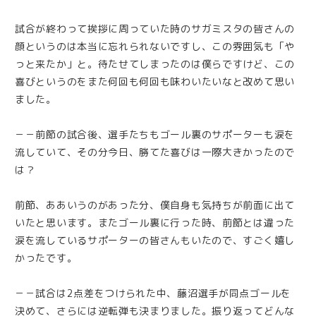
試合が終わって挨拶に周っていた時のサガミスタの皆さんの
顔というのは本当に忘れられないですし、この雰囲気も「や
っと来たか」と。待たせてしまったのは僕らですけど、この
喜びというのをまた何回も何回も味わいたいなと改めて思い
ました。
－－前節の試合後、選手たちもゴール裏のサポーターも涙を
流していて、その分今日、勝てた喜びは一際大きかったので
は？
前節、ああいうのがあった分、僕自身も気持ちが前面に出て
いたと思います。またゴール裏に行った時、前節とは違った
涙を流しているサポーターの皆さんもいたので、すごく嬉し
かったです。
－－試合は2点差をつけられた中、藤沼選手が同点ゴールを
決めて、さらには逆転弾も決まりました。振り返ってどんな