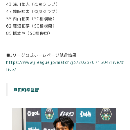
43'浅川隼人（奈良クラブ）
47'嫁阪翔太（奈良クラブ）
55'西山拓実（SC相模原）
62'藤沼拓夢（SC相模原）
85'橋本陸（SC相模原）
■Jリーグ公式ホームページ試合結果
https://www.jleague.jp/match/j3/2023/071504/live/#
live/
戸田和幸監督