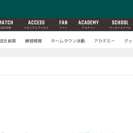
MATCH
ACCESS
FAN
ACADEMY
SCHOOL
試合日程
スタジアム アクセス
ファン
アカデミー
サッカースクール
試合結果
練習情報
ホームタウン活動
アカデミー
グッ