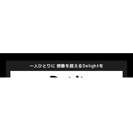
一人ひとりに 想像を超えるDelightを
株式会社ディー・エヌ・エー
私たちを支えて下さるパートナーのみなさま