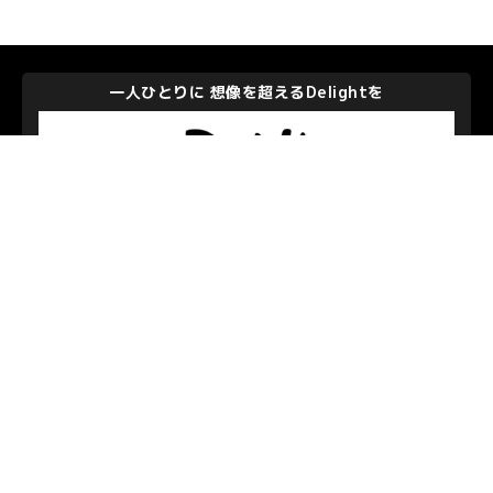
一人ひとりに 想像を超えるDelightを
株式会社ディー・エヌ・エー
私たちを支えて下さるパートナーのみなさま
お問い合わせ
/
プライバシーポリシー
© S.C.SAGAMIHARA