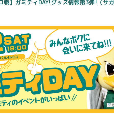
イロ戦】ガミティDAY!グッズ情報第3弾!（