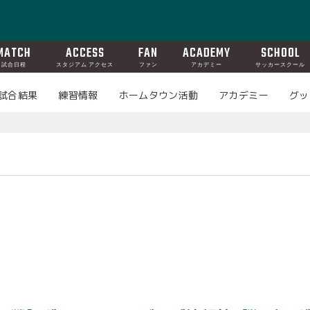
MATCH
ACCESS
FAN
ACADEMY
SCHOOL
試合日程
スタジアム アクセス
ファン
アカデミー
サッカースクール
試合結果
練習情報
ホームタウン活動
アカデミー
グッ