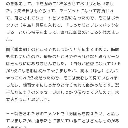
のを想定して、中を固めて1枚余らせておけばと思いまし
た。2失点目はもぐられて、ターゲットになって背負われ
て、落とされてシュートという形になったので、そこはボラ
ンチの（中島）賢星を入れて、「しっかりとプレスバックを
しろ」という指示を出して、疲れた彰吾のところを代えまし
た。
圍（謙太朗）のところでもしっかりと前に出て止めて、時間
も作れていたので、最後のところでやられるなと思うシーン
はそんなにはありませんでした。（自分が監督になって）CB
が3枚になる形は初めてやりましたが、高木（琢也）さんが
やってくれた3枚だったので、そこは安心して見ていられま
したし、練習せずにしっかりと守り切れて良かったです。選
手たちにもそのメッセージはしっかり伝わっていたので、大
丈夫だったと思います。
－－就任された際のコメントで「雰囲気を変えたい」と話し
ていましたが、選手たちに求めていることはどんなものがあ
りますか？