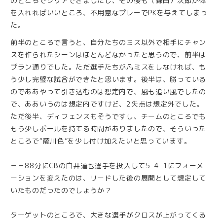
のところでクリアできましたし、その後も（鎌田）次郎が体
を入れればいいところ、不用意なプレーでPKを与えてしまっ
た。
前半のところで言うと、自分たちのミス以外で相手にチャン
スを作られたシーンはほとんどなかったと思うので、前半は
プラン通りでした。ただ選手たちが凡ミスをしなければ、も
う少し完璧な試合ができたと思います。後半は、勝っている
のでああやって引き込むのは想定内で、風も追い風でしたの
で、ああいうのは想定内ですけど、2失点は想定外でした。
ただ後半、ディフェンスもそうですし、チームのところでも
もう少しボールを持てる時間がありましたので、そういった
ところで“薩川色”を少し付け加えたいと思っています。
－－88分にCBの白井達也選手を投入して5-4-1にフォーメ
ーションを変えたのは、リードした後の展開として想定して
いたものだったのでしょうか？
ターゲットのところで、大きな選手がクロスが上がってくる