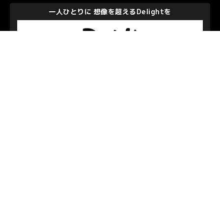
一人ひとりに 想像を超えるDelightを
株式会社ディー・エヌ・エー
私たちを支えて下さるパートナーのみなさま
お問い合わせ
/
プライバシーポリシー
© S.C.SAGAMIHARA