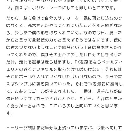
ところがある。それを少しずつ修正していくのはすごく難し
い。例えば、ポジション一つにしても難しいところです。
だから、勝ち負けで自分のサッカーを一気に落とし込むので
はなくて、高木さんがやってくれていたことを引き継ぎなが
ら、少しずつ僕の形を取り入れていく。なので今日、勝った
からと言って全部僕の力かと言えばそうではないです。僕に
は考えつかないようなことや練習という土台は高木さんが作
ってくれたので、僕はその土台に少しだけ自分の色を出した
だけ。走れる選手は走らせますし、FKを蹴るならペナルティ
エリアの近くでファウルを取らなければいけない。それには
そこにボールを入れていかなければいけないので、今日で言
えばシンプルに裏を突いていった。それでFKを最初に獲得し
て、ああいうゴールが生まれました。一番は、選手たちが自
信を持ってサッカーできることです。だから、内容はともか
く勝ちが一番なので、ここから少し上向いていくと思いま
す。
－－リーグ戦はまだ半分以上残っていますが、今後へ向けて