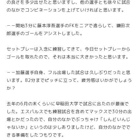
の良さを多少出せたと思いますし、他の選手とも徐々に試合
のなかでコンビネーションを上げていければと思います。
－－開始3分に藤本淳吾選手のFKをニアで逸らして、鎌田次
郎選手のゴールをアシストしました。
セットプレーは入念に練習してきて、今日セットプレーから
ゴールを取れたので、それは本当に大きかったと思います。
－－加藤選手自身、フル出場した試合は久しぶりだったと思
います。82分までピッチに立って、疲労感はいかがでしょう
か？
去年の6月の末くらいに早稲田大学で試合に出たのが最後で
した。エスパルスでも練習試合を含めてマックスで30分の出
場とかだったので、自分のなかでぶっちゃけ「しんどいんじ
ゃないか」というのは少しありましたけど、自分のなかでで
きる準備をしたつもりです。