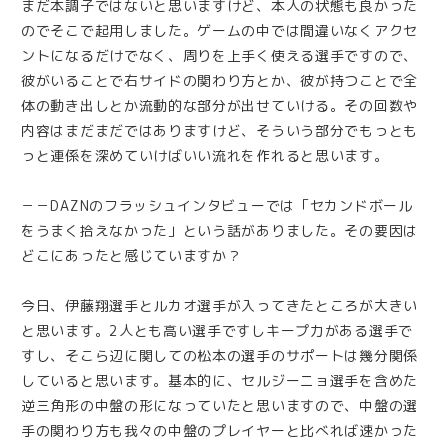
まだ本調子ではないと思いますけど、本人の状態も良かった
のでそこで起用しました。ゲームの中では間違いなくアクセ
ントになるだけでなく、周りを上手く使える選手ですので、
彼がいることで右サイドの関わり方とか、彼が持つことで全
体の動き出しとか流動的な部分が出せていける。その回数や
内容はまだまだではありますけど、そういう部分でもっとも
っと連係を深めていけばいい流れを作れると思います。
－－DAZNのフラッシュインタビューでは「セカンドボール
をうまく拾えなかった」という話がありました。その要因は
どこにあったと感じていますか？
今日、伊藤翔選手とルカオ選手が入ってきたところが大きい
と思います。2人とも高い選手ですしキープ力がある選手で
すし、そこら辺に関しての松本の選手のサポートは幾分関係
していると思います。基本的に、セルジーニョ選手を含めた
逆三角形の中盤の形になっていたと思いますので、中盤の選
手の関わり方も我々の中盤のプレイヤーと比べれば速かった