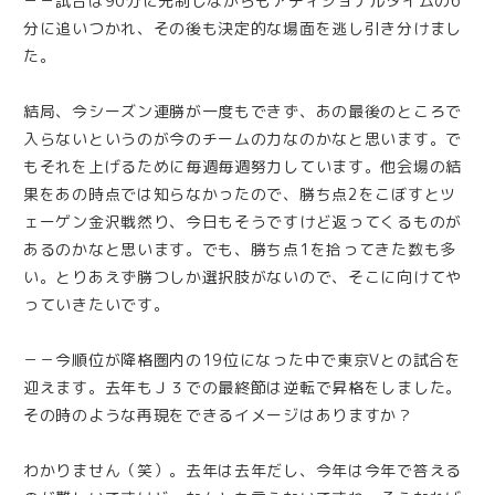
－－試合は90分に先制しながらもアディショナルタイムの6
分に追いつかれ、その後も決定的な場面を逃し引き分けまし
た。
結局、今シーズン連勝が一度もできず、あの最後のところで
入らないというのが今のチームの力なのかなと思います。で
もそれを上げるために毎週毎週努力しています。他会場の結
果をあの時点では知らなかったので、勝ち点2をこぼすとツ
ェーゲン金沢戦然り、今日もそうですけど返ってくるものが
あるのかなと思います。でも、勝ち点1を拾ってきた数も多
い。とりあえず勝つしか選択肢がないので、そこに向けてや
っていきたいです。
－－今順位が降格圏内の19位になった中で東京Vとの試合を
迎えます。去年もＪ３での最終節は逆転で昇格をしました。
その時のような再現をできるイメージはありますか？
わかりません（笑）。去年は去年だし、今年は今年で答える