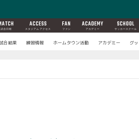
MATCH
ACCESS
FAN
ACADEMY
SCHOOL
試合日程
スタジアム アクセス
ファン
アカデミー
サッカースクール
試合結果
練習情報
ホームタウン活動
アカデミー
グッ