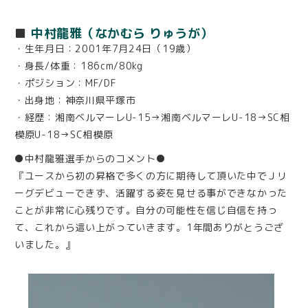
■
中村龍雅（なかむら りゅうが）
・生年月日：2001年7月24日（19歳）
・身長/体重：186cm/80kg
・ポジション：MF/DF
・出身地：神奈川県平塚市
・経歴：湘南ベルマーレU-15→湘南ベルマーレU-18→SC相
模原U-18→SC相模原
●中村龍雅選手からのコメント●
『ユースから初の昇格で多くの方に期待して頂いた中でＪリ
ーグデビューできず、活躍する姿を見せる事ができなかった
ことが非常に心残りです。自分の可能性を信じ自信を持っ
て、これから這い上がっていきます。1年間ありがとうござ
いました。』