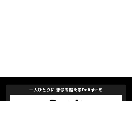
ghtを
エレクトロニクスの進化に挑戦し発展して社
株式会社メイコー
ー