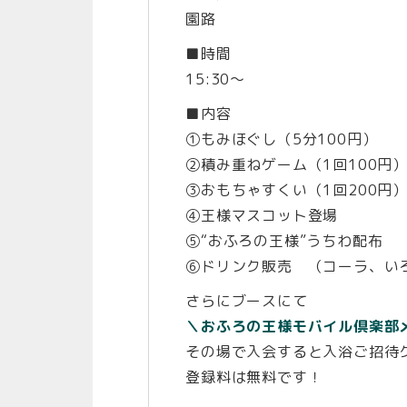
園路
■時間
15:30～
■内容
①もみほぐし（5分100円）
②積み重ねゲーム（1回100円
③おもちゃすくい（1回200円
④王様マスコット登場
⑤“おふろの王様”うちわ配布
⑥ドリンク販売 （コーラ、い
さらにブースにて
＼おふろの王様モバイル倶楽部
その場で入会すると入浴ご招待
登録料は無料です！