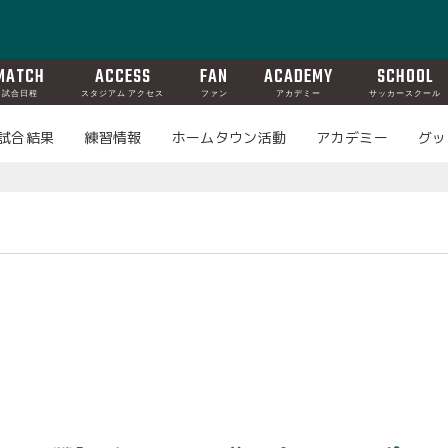
MATCH
ACCESS
FAN
ACADEMY
SCHOOL
試合日程
スタジアム アクセス
ファン
アカデミー
サッカースクール
試合結果
練習情報
ホームタウン活動
アカデミー
グッ