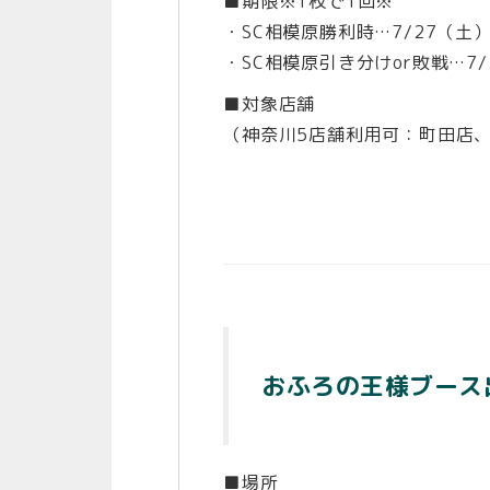
■期限※1枚で1回※
・SC相模原勝利時…7/27（土
・SC相模原引き分けor敗戦…7/
■対象店舗
（神奈川5店舗利用可：町田店
おふろの王様ブース
■場所