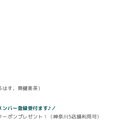
）
）
ろはす、爽健美茶）
メンバー登録受付ます♪／
クーポンプレゼント！（神奈川5店舗利用可）