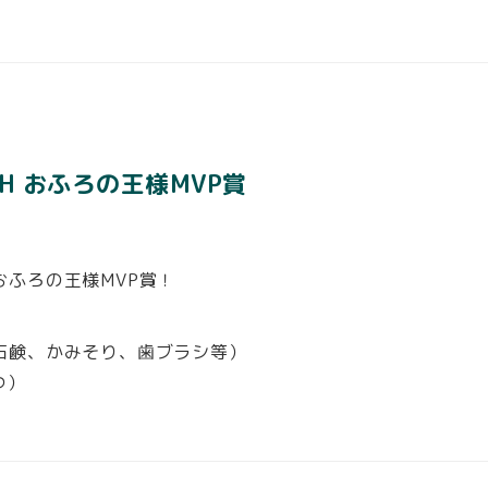
ATCH おふろの王様MVP賞
ふろの王様MVP賞！
石鹸、かみそり、歯ブラシ等）
つ）